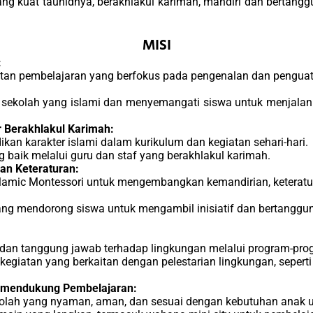
g kuat tauhidnya, berakhlakul karimah, mandiri dan bertangg
MISI
:
an pembelajaran yang berfokus pada pengenalan dan penguatan 
ekolah yang islami dan menyemangati siswa untuk menjalan
Berakhlakul Karimah:
kan karakter islami dalam kurikulum dan kegiatan sehari-hari.
 baik melalui guru dan staf yang berakhlakul karimah.
an Keteraturan:
amic Montessori untuk mengembangkan kemandirian, keteratu
ng mendorong siswa untuk mengambil inisiatif dan bertanggun
an tanggung jawab terhadap lingkungan melalui program-prog
egiatan yang berkaitan dengan pelestarian lingkungan, seperti
g mendukung Pembelajaran:
ah yang nyaman, aman, dan sesuai dengan kebutuhan anak us