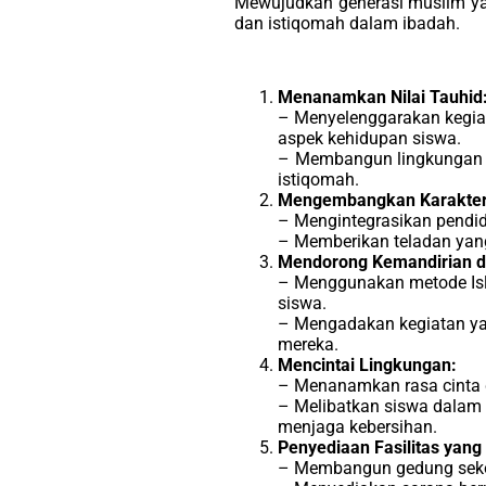
Mewujudkan generasi muslim yan
dan istiqomah dalam ibadah.
Menanamkan Nilai Tauhid
– Menyelenggarakan kegiat
aspek kehidupan siswa.
– Membangun lingkungan s
istiqomah.
Mengembangkan Karakter 
– Mengintegrasikan pendidi
– Memberikan teladan yang
Mendorong Kemandirian d
– Menggunakan metode Isl
siswa.
– Mengadakan kegiatan ya
mereka.
Mencintai Lingkungan:
– Menanamkan rasa cinta d
– Melibatkan siswa dalam k
menjaga kebersihan.
Penyediaan Fasilitas yan
– Membangun gedung sekol