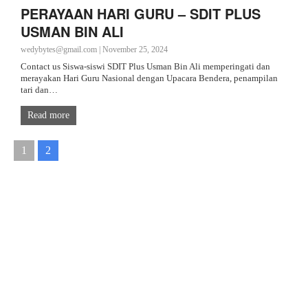
PERAYAAN HARI GURU – SDIT PLUS
USMAN BIN ALI
wedybytes@gmail.com
|
November 25, 2024
Contact us Siswa-siswi SDIT Plus Usman Bin Ali memperingati dan
merayakan Hari Guru Nasional dengan Upacara Bendera, penampilan
tari dan…
Read more
1
2